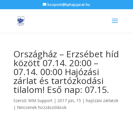
kozpont@bphajojarat.hu
Országház – Erzsébet híd
között 07.14. 20:00 –
07.14. 00:00 Hajózási
zárlat és tartózkodási
tilalom! Eső nap: 07.15.
Szerző:
WM-Support
|
2017 jún, 15
|
hajózási zárlatok
|
Nincsenek hozzászólások